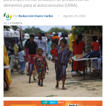
alimentos para el autoconsumo (UPAA).
Por:
Redacción Diario Caribe
Agosto 29, 2023
en
La Guajira
,