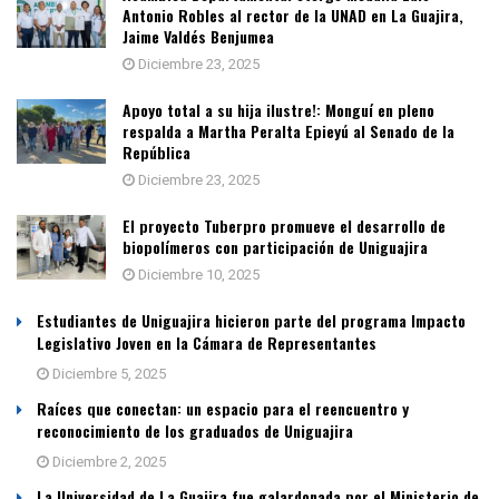
Antonio Robles al rector de la UNAD en La Guajira,
Jaime Valdés Benjumea
Diciembre 23, 2025
Apoyo total a su hija ilustre!: Monguí en pleno
respalda a Martha Peralta Epieyú al Senado de la
República
Diciembre 23, 2025
El proyecto Tuberpro promueve el desarrollo de
biopolímeros con participación de Uniguajira
Diciembre 10, 2025
Estudiantes de Uniguajira hicieron parte del programa Impacto
Legislativo Joven en la Cámara de Representantes
Diciembre 5, 2025
Raíces que conectan: un espacio para el reencuentro y
reconocimiento de los graduados de Uniguajira
Diciembre 2, 2025
La Universidad de La Guajira fue galardonada por el Ministerio de