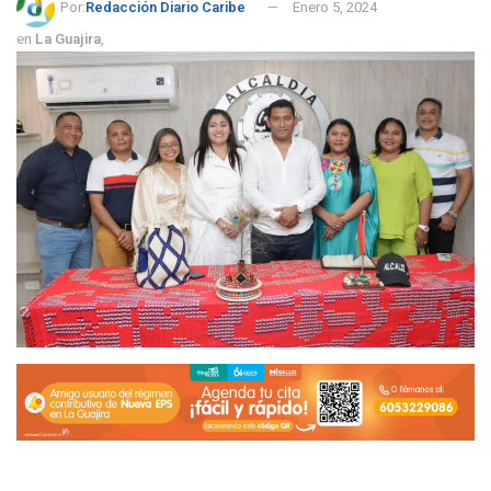
Por:
Redacción Diario Caribe
Enero 5, 2024
en
La Guajira
,