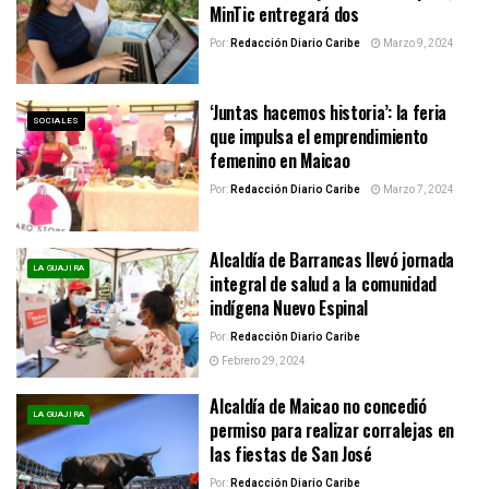
MinTic entregará dos
Por:
Redacción Diario Caribe
Marzo 9, 2024
‘Juntas hacemos historia’: la feria
SOCIALES
que impulsa el emprendimiento
femenino en Maicao
Por:
Redacción Diario Caribe
Marzo 7, 2024
Alcaldía de Barrancas llevó jornada
LA GUAJIRA
integral de salud a la comunidad
indígena Nuevo Espinal
Por:
Redacción Diario Caribe
Febrero 29, 2024
Alcaldía de Maicao no concedió
LA GUAJIRA
permiso para realizar corralejas en
las fiestas de San José
Por:
Redacción Diario Caribe