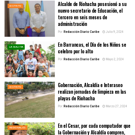
Alcalde de Riohacha posesionó a su
DISTRITO
nuevo secretario de Educación, el
tercero en seis meses de
administración
Por:
Redacción Diario Caribe
Julio 9, 2024
En Barrancas, el Día de los Niños se
LA GUAJIRA
celebro por lo alto
Por:
Redacción Diario Caribe
Mayo 2, 2024
Gobernación, Alcaldía e Interaseo
DISTRITO
realizan jornadas de limpieza en las
playas de Riohacha
Por:
Redacción Diario Caribe
Marzo 27, 2024
En el Cesar, por cada computador que
REGIONALES
la Gobernación y Alcaldía compren,