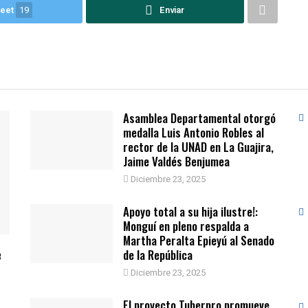
eet
19
Enviar
Asamblea Departamental otorgó
medalla Luis Antonio Robles al
rector de la UNAD en La Guajira,
Jaime Valdés Benjumea
Diciembre 23, 2025
Apoyo total a su hija ilustre!:
Monguí en pleno respalda a
Martha Peralta Epieyú al Senado
e
de la República
Diciembre 23, 2025
El proyecto Tuberpro promueve