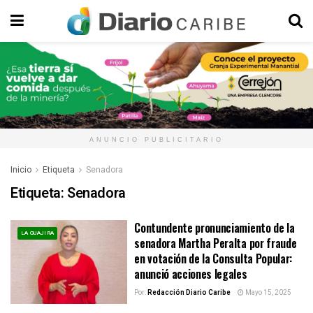
ANUNCIO PUBLICITARIO
Inicio
Etiqueta
Senadora
Etiqueta:
Senadora
Contundente pronunciamiento de la
LA GUAJIRA
senadora Martha Peralta por fraude
en votación de la Consulta Popular:
anunció acciones legales
Por:
Redacción Diario Caribe
Mayo 15, 2025