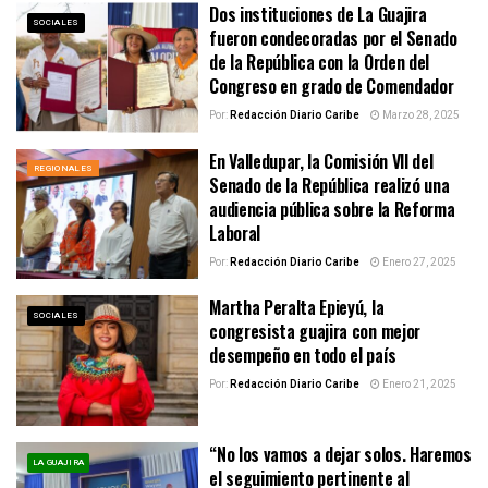
Dos instituciones de La Guajira
SOCIALES
fueron condecoradas por el Senado
de la República con la Orden del
Congreso en grado de Comendador
Por:
Redacción Diario Caribe
Marzo 28, 2025
En Valledupar, la Comisión VII del
REGIONALES
Senado de la República realizó una
audiencia pública sobre la Reforma
Laboral
Por:
Redacción Diario Caribe
Enero 27, 2025
Martha Peralta Epieyú, la
SOCIALES
congresista guajira con mejor
desempeño en todo el país
Por:
Redacción Diario Caribe
Enero 21, 2025
“No los vamos a dejar solos. Haremos
LA GUAJIRA
el seguimiento pertinente al