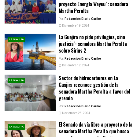
proyecto Energía Wayuu”: senadora
Martha Peralta
Por:
Redacción Diario Caribe
Diciembre 19, 2024
La Guajira no pide privilegios, sino
LA GUAJIRA
justicia”: senadora Martha Peralta
sobre Sirius 2
Por:
Redacción Diario Caribe
Diciembre 12, 2024
Sector de hidrocarburos en La
LA GUAJIRA
Guajira reconoce gestión de la
senadora Martha Peralta a favor del
gremio
Por:
Redacción Diario Caribe
Noviembre 28, 2024
El Senado da vía libre a proyecto de la
LA GUAJIRA
senadora Martha Peralta que busca