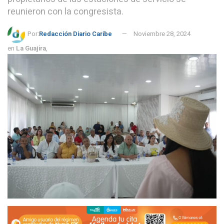
reunieron con la congresista.
Por:
Redacción Diario Caribe
Noviembre 28, 2024
en
La Guajira
,