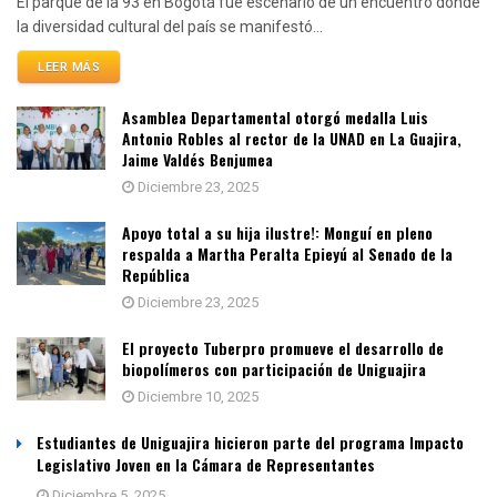
El parque de la 93 en Bogotá fue escenario de un encuentro donde
la diversidad cultural del país se manifestó...
LEER MÁS
Asamblea Departamental otorgó medalla Luis
Antonio Robles al rector de la UNAD en La Guajira,
Jaime Valdés Benjumea
Diciembre 23, 2025
Apoyo total a su hija ilustre!: Monguí en pleno
respalda a Martha Peralta Epieyú al Senado de la
República
Diciembre 23, 2025
El proyecto Tuberpro promueve el desarrollo de
biopolímeros con participación de Uniguajira
Diciembre 10, 2025
Estudiantes de Uniguajira hicieron parte del programa Impacto
Legislativo Joven en la Cámara de Representantes
Diciembre 5, 2025