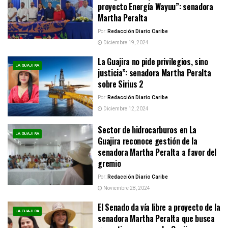
proyecto Energía Wayuu”: senadora
Martha Peralta
Por:
Redacción Diario Caribe
Diciembre 19, 2024
La Guajira no pide privilegios, sino
LA GUAJIRA
justicia”: senadora Martha Peralta
sobre Sirius 2
Por:
Redacción Diario Caribe
Diciembre 12, 2024
Sector de hidrocarburos en La
LA GUAJIRA
Guajira reconoce gestión de la
senadora Martha Peralta a favor del
gremio
Por:
Redacción Diario Caribe
Noviembre 28, 2024
El Senado da vía libre a proyecto de la
LA GUAJIRA
senadora Martha Peralta que busca