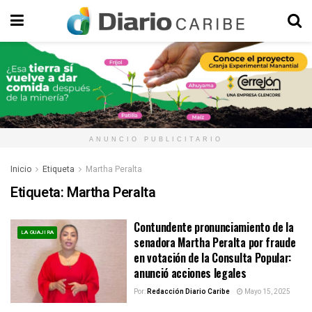
ANUNCIO PUBLICITARIO
Inicio
Etiqueta
Martha Peralta
Etiqueta:
Martha Peralta
Contundente pronunciamiento de la
LA GUAJIRA
senadora Martha Peralta por fraude
en votación de la Consulta Popular:
anunció acciones legales
Por:
Redacción Diario Caribe
Mayo 15, 2025