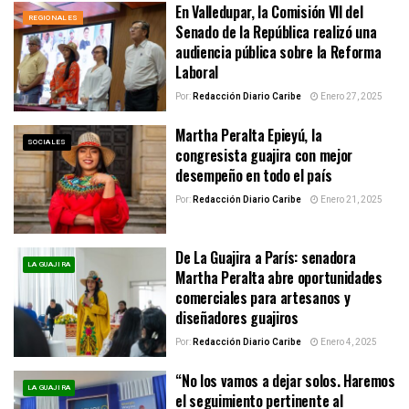
En Valledupar, la Comisión VII del
REGIONALES
Senado de la República realizó una
audiencia pública sobre la Reforma
Laboral
Por:
Redacción Diario Caribe
Enero 27, 2025
Martha Peralta Epieyú, la
SOCIALES
congresista guajira con mejor
desempeño en todo el país
Por:
Redacción Diario Caribe
Enero 21, 2025
De La Guajira a París: senadora
LA GUAJIRA
Martha Peralta abre oportunidades
comerciales para artesanos y
diseñadores guajiros
Por:
Redacción Diario Caribe
Enero 4, 2025
“No los vamos a dejar solos. Haremos
LA GUAJIRA
el seguimiento pertinente al