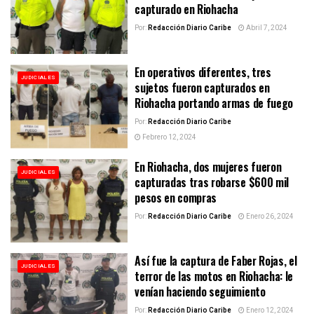
capturado en Riohacha
Por:
Redacción Diario Caribe
Abril 7, 2024
En operativos diferentes, tres
JUDICIALES
sujetos fueron capturados en
Riohacha portando armas de fuego
Por:
Redacción Diario Caribe
Febrero 12, 2024
En Riohacha, dos mujeres fueron
JUDICIALES
capturadas tras robarse $600 mil
pesos en compras
Por:
Redacción Diario Caribe
Enero 26, 2024
Así fue la captura de Faber Rojas, el
JUDICIALES
terror de las motos en Riohacha: le
venían haciendo seguimiento
Por:
Redacción Diario Caribe
Enero 12, 2024