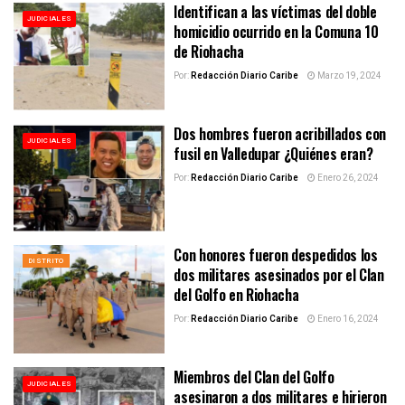
Identifican a las víctimas del doble
JUDICIALES
homicidio ocurrido en la Comuna 10
de Riohacha
Por:
Redacción Diario Caribe
Marzo 19, 2024
Dos hombres fueron acribillados con
JUDICIALES
fusil en Valledupar ¿Quiénes eran?
Por:
Redacción Diario Caribe
Enero 26, 2024
Con honores fueron despedidos los
DISTRITO
dos militares asesinados por el Clan
del Golfo en Riohacha
Por:
Redacción Diario Caribe
Enero 16, 2024
Miembros del Clan del Golfo
JUDICIALES
asesinaron a dos militares e hirieron