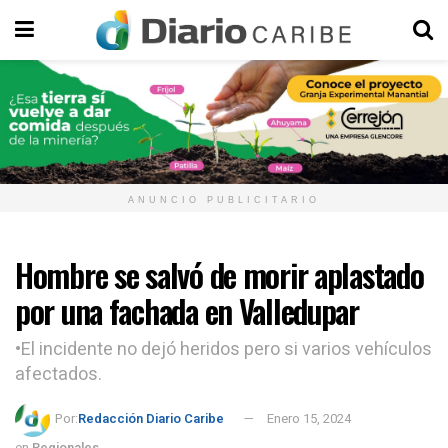
ANUNCIO PUBLICITARIO
Hombre se salvó de morir aplastado
por una fachada en Valledupar
•El incidente no dejó heridos pero si varios vehículos
afectados.
Por:
Redacción Diario Caribe
Enero 15, 2024
en
Regionales
,