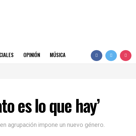
CIALES
OPINIÓN
MÚSICA
to es lo que hay’
oven agrupación impone un nuevo género.