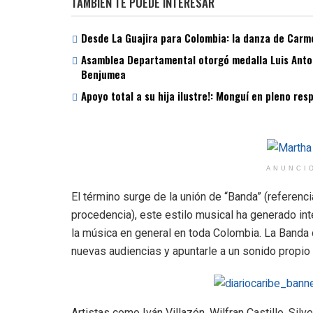
TAMBIÉN TE PUEDE INTERESAR
Desde La Guajira para Colombia: la danza de Carme
Asamblea Departamental otorgó medalla Luis Antoni
Benjumea
Apoyo total a su hija ilustre!: Monguí en pleno re
ANUNCI
El término surge de la unión de “Banda” (referencia
procedencia), este estilo musical ha generado inte
la música en general en toda Colombia. La Banda 
nuevas audiencias y apuntarle a un sonido propio 
Artistas como Iván Villazón, Wilfran Castillo, Si