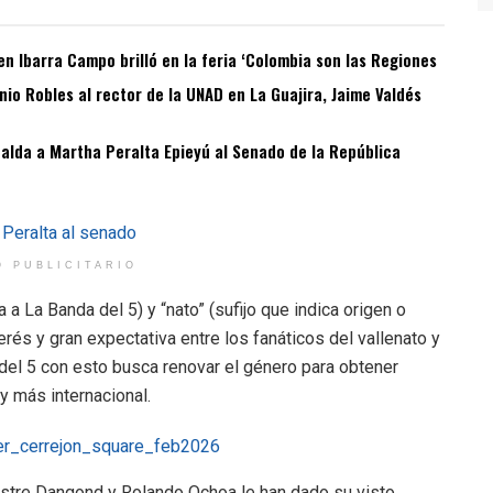
n Ibarra Campo brilló en la feria ‘Colombia son las Regiones
o Robles al rector de la UNAD en La Guajira, Jaime Valdés
spalda a Martha Peralta Epieyú al Senado de la República
O PUBLICITARIO
 a La Banda del 5) y “nato” (sufijo que indica origen o
rés y gran expectativa entre los fanáticos del vallenato y
del 5 con esto busca renovar el género para obtener
y más internacional.
lvestre Dangond y Rolando Ochoa le han dado su visto