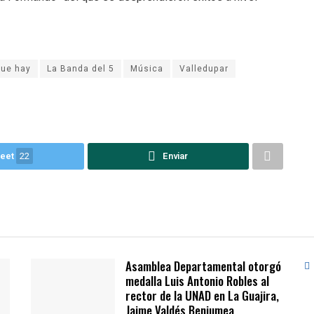
que hay
La Banda del 5
Música
Valledupar
eet
22
Enviar
Asamblea Departamental otorgó
medalla Luis Antonio Robles al
rector de la UNAD en La Guajira,
Jaime Valdés Benjumea