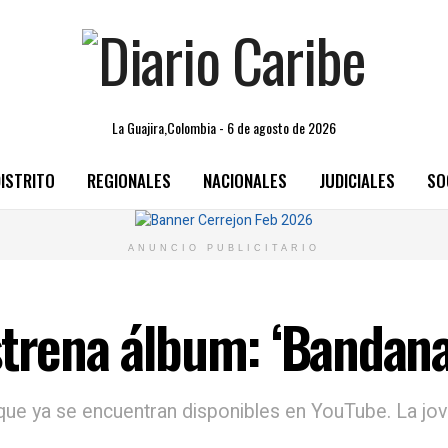
La Guajira,Colombia - 6 de agosto de 2026
ISTRITO
REGIONALES
NACIONALES
JUDICIALES
SO
ANUNCIO PUBLICITARIO
strena álbum: ‘Bandana
 que ya se encuentran disponibles en YouTube. La j