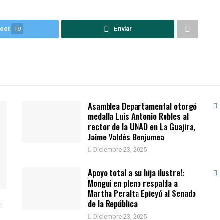
eet
19
Enviar
Asamblea Departamental otorgó
medalla Luis Antonio Robles al
rector de la UNAD en La Guajira,
Jaime Valdés Benjumea
Diciembre 23, 2025
Apoyo total a su hija ilustre!:
Monguí en pleno respalda a
Martha Peralta Epieyú al Senado
e
de la República
Diciembre 23, 2025