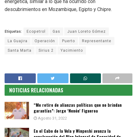
energética, similar a lo que ha ocurrido con
descubrimientos en Mozambique, Egipto y Chipre.
Etiquetas:
Ecopetrol
Gas
Juan Loreto Gómez
La Guajira
Operación
Puerto
Representante
Santa Marta
Sirius 2
Yacimiento
NOTICIAS RELACIONADAS
“Me retiro de alianzas políticas que no brindan
garantías”: Jorge ‘Nenón’ Figueroa
Agosto 31, 2022
En el Cabo de la Vela y Winpeshi avanza la
construcción del Plan Integral de Seguridad de