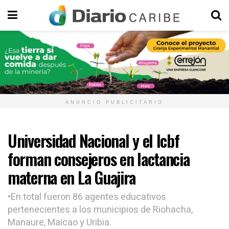
ANUNCIO PUBLICITARIO
Universidad Nacional y el Icbf
forman consejeros en lactancia
materna en La Guajira
•En total fueron 86 agentes educativos
pertenecientes a los municipios de Riohacha,
Manaure, Maicao y Uribia.