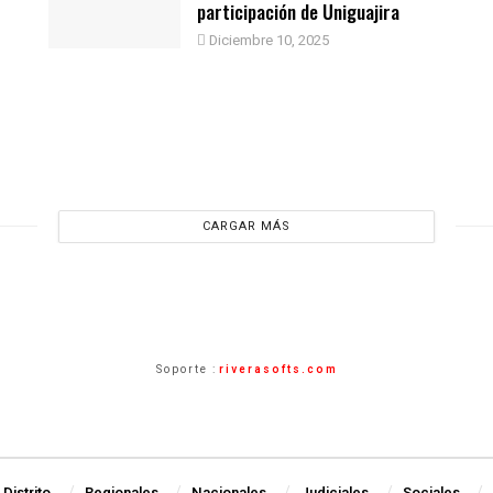
participación de Uniguajira
Diciembre 10, 2025
CARGAR MÁS
Soporte :
riverasofts.com
Distrito
Regionales
Nacionales
Judiciales
Sociales