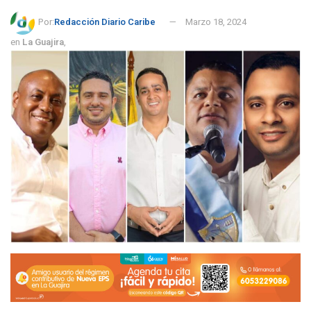
Por:
Redacción Diario Caribe
Marzo 18, 2024
en
La Guajira
,