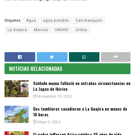
Etiquetas:
Agua
agua potable
Carrotanques
La Guajira
Maicao
UNGRD
Uribia
NOTICIAS RELACIONADAS
Soldado wayuu falleció en extrañas circunstancias en
La Jagua de Ibirico
Noviembre 15, 2023
Dos temblores sacudieron a La Guajira en menos de
10 horas
Mayo 2, 2024
El padre Jefferson Ariza celebra 25 años de vida