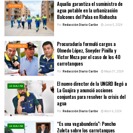
Aqualia garantiza el suministro de
DISTRITO
agua potable en la urbanización
Balcones del Palaa en Riohacha
Por:
Redacción Diario Caribe
Junio 5, 2024
Procuraduría formuló cargos a
NACIONALES
Olmedo López, Sneyder Pinilla y
Victor Meza por el caso de los 40
carrotanques
Por:
Redacción Diario Caribe
Mayo 31, 2024
El nuevo director de la UNGRD llegó a
LA GUAJIRA
La Guajira y anunció acciones
conjuntas para resolver la crisis del
agua
Por:
Redacción Diario Caribe
Abril 6, 2024
“Es una vagabundería”: Poncho
LA GUAJIRA
Zuleta sobre los carrotanques