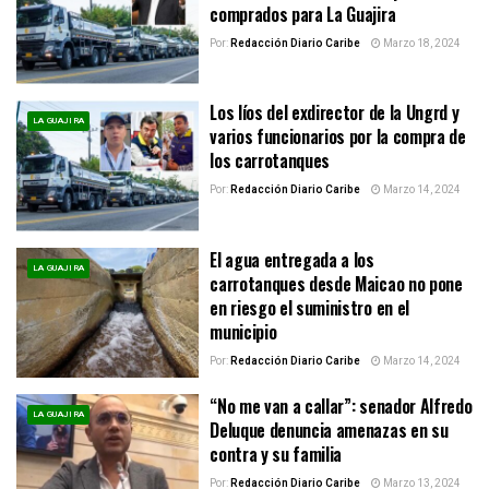
comprados para La Guajira
Por:
Redacción Diario Caribe
Marzo 18, 2024
Los líos del exdirector de la Ungrd y
LA GUAJIRA
varios funcionarios por la compra de
los carrotanques
Por:
Redacción Diario Caribe
Marzo 14, 2024
El agua entregada a los
LA GUAJIRA
carrotanques desde Maicao no pone
en riesgo el suministro en el
municipio
Por:
Redacción Diario Caribe
Marzo 14, 2024
“No me van a callar”: senador Alfredo
LA GUAJIRA
Deluque denuncia amenazas en su
contra y su familia
Por:
Redacción Diario Caribe
Marzo 13, 2024