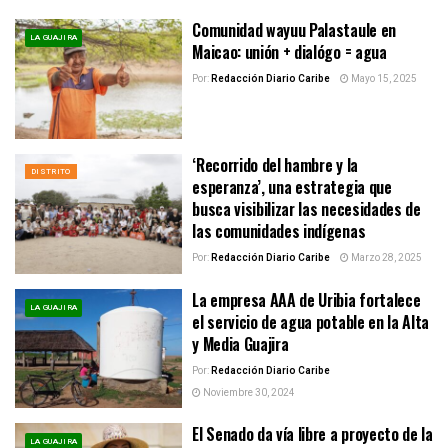
Comunidad wayuu Palastaule en
LA GUAJIRA
Maicao: unión + dialógo = agua
Por:
Redacción Diario Caribe
Mayo 15, 2025
‘Recorrido del hambre y la
DISTRITO
esperanza’, una estrategia que
busca visibilizar las necesidades de
las comunidades indígenas
Por:
Redacción Diario Caribe
Marzo 28, 2025
La empresa AAA de Uribia fortalece
LA GUAJIRA
el servicio de agua potable en la Alta
y Media Guajira
Por:
Redacción Diario Caribe
Noviembre 30, 2024
El Senado da vía libre a proyecto de la
LA GUAJIRA