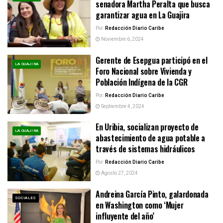
senadora Martha Peralta que busca
garantizar agua en La Guajira
Por:
Redacción Diario Caribe
Noviembre 6, 2024
Gerente de Esepgua participó en el
LA GUAJIRA
Foro Nacional sobre Vivienda y
Población Indígena de la CGR
Por:
Redacción Diario Caribe
Septiembre 4, 2024
En Uribia, socializan proyecto de
LA GUAJIRA
abastecimiento de agua potable a
través de sistemas hidráulicos
Por:
Redacción Diario Caribe
Agosto 27, 2024
Andreina García Pinto, galardonada
SOCIALES
en Washington como ‘Mujer
influyente del año’