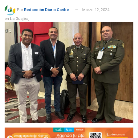
Por:
Redacción Diario Caribe
Marzo 12, 2024
en
La Guajira
,