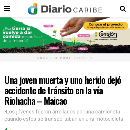
ANUNCIO PUBLICITARIO
Una joven muerta y uno herido dejó
accidente de tránsito en la vía
Riohacha – Maicao
•Los jóvenes fueron arrollados por una camioneta
cuando estos se transportaban en una motocicleta.