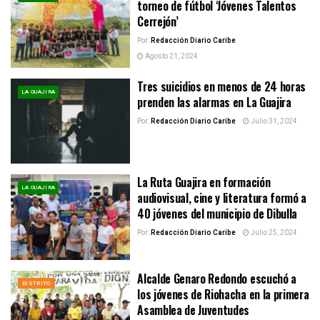
torneo de fútbol ‘Jóvenes Talentos
Cerrejón’
Por:
Redacción Diario Caribe
Agosto 21, 2024
Tres suicidios en menos de 24 horas
LA GUAJIRA
prenden las alarmas en La Guajira
Por:
Redacción Diario Caribe
Julio 31, 2024
La Ruta Guajira en formación
LA GUAJIRA
audiovisual, cine y literatura formó a
40 jóvenes del municipio de Dibulla
Por:
Redacción Diario Caribe
Julio 25, 2024
Alcalde Genaro Redondo escuchó a
DISTRITO
los jóvenes de Riohacha en la primera
Asamblea de Juventudes