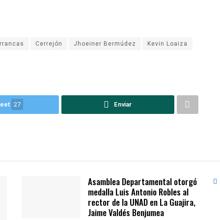
rrancas
Cerrejón
Jhoeiner Bermúdez
Kevin Loaiza
eet
27
Enviar
Asamblea Departamental otorgó
medalla Luis Antonio Robles al
rector de la UNAD en La Guajira,
Jaime Valdés Benjumea