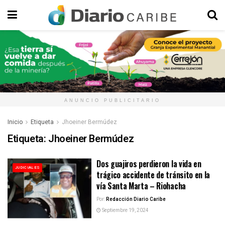
ANUNCIO PUBLICITARIO
Inicio
Etiqueta
Jhoeiner Bermúdez
Etiqueta:
Jhoeiner Bermúdez
Dos guajiros perdieron la vida en
JUDICIALES
trágico accidente de tránsito en la
vía Santa Marta – Riohacha
Por:
Redacción Diario Caribe
Septiembre 19, 2024