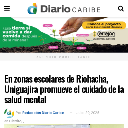
ANUNCIO PUBLICITARIO
En zonas escolares de Riohacha,
Uniguajira promueve el cuidado de la
salud mental
Por:
Redacción Diario Caribe
Julio 29, 2025
en
Distrito
,
,