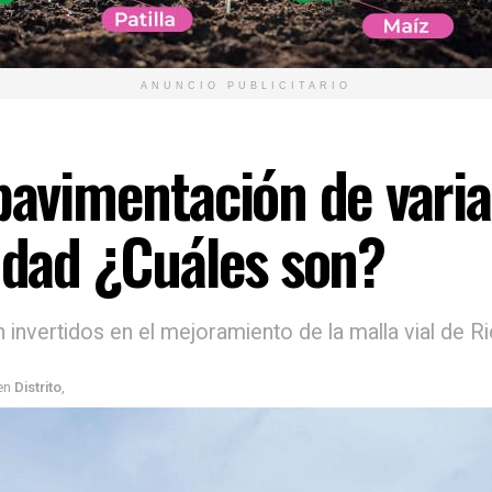
ANUNCIO PUBLICITARIO
pavimentación de varias
iudad ¿Cuáles son?
 invertidos en el mejoramiento de la malla vial de R
en
Distrito
,