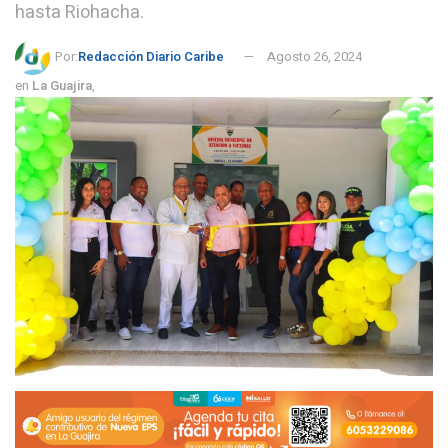
hasta Riohacha.
Por:
Redacción Diario Caribe
Agosto 26, 2024
en
La Guajira
,