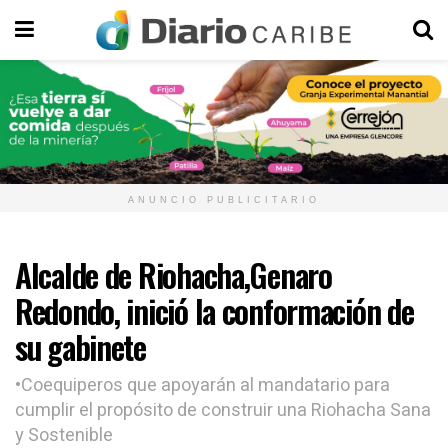
ANUNCIO PUBLICITARIO
Alcalde de Riohacha,Genaro
Redondo, inició la conformación de
su gabinete
•Coequiperos que apoyarán al mandatario para
cumplir el propósito de construir una Riohacha Sana
y Sostenible