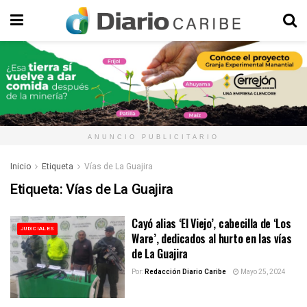
ANUNCIO PUBLICITARIO
Inicio
Etiqueta
Vías de La Guajira
Etiqueta:
Vías de La Guajira
Cayó alias ‘El Viejo’, cabecilla de ‘Los
JUDICIALES
Ware’, dedicados al hurto en las vías
de La Guajira
Por:
Redacción Diario Caribe
Mayo 25, 2024