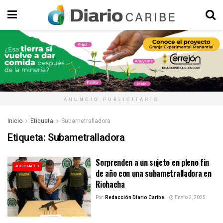
ANUNCIO PUBLICITARIO
Inicio
Etiqueta
Subametralladora
Etiqueta:
Subametralladora
Sorprenden a un sujeto en pleno fin
JUDICIALES
de año con una subametralladora en
Riohacha
Por:
Redacción Diario Caribe
Enero 2, 2025