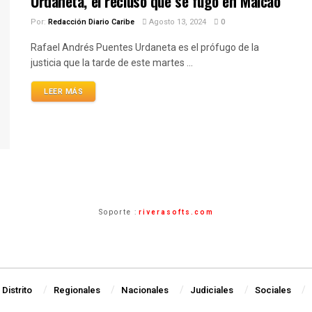
Urdaneta, el recluso que se fugó en Maicao
Por:
Redacción Diario Caribe
Agosto 13, 2024
0
Rafael Andrés Puentes Urdaneta es el prófugo de la
justicia que la tarde de este martes ...
LEER MÁS
Soporte :
riverasofts.com
Distrito
Regionales
Nacionales
Judiciales
Sociales