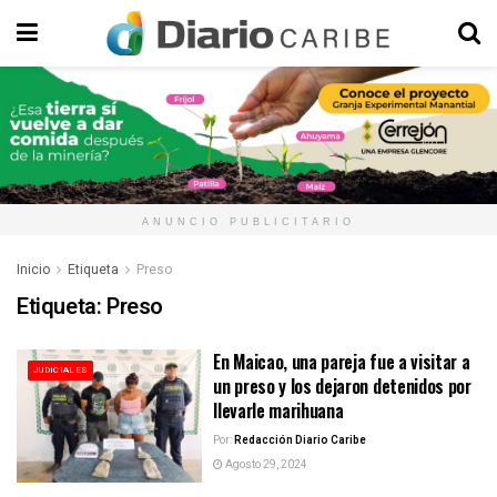
ANUNCIO PUBLICITARIO
Inicio
Etiqueta
Preso
Etiqueta:
Preso
En Maicao, una pareja fue a visitar a
JUDICIALES
un preso y los dejaron detenidos por
llevarle marihuana
Por:
Redacción Diario Caribe
Agosto 29, 2024