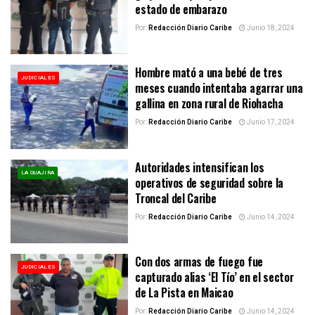
estado de embarazo
Por:
Redacción Diario Caribe
Junio 18, 2024
Hombre mató a una bebé de tres
JUDICIALES
meses cuando intentaba agarrar una
gallina en zona rural de Riohacha
Por:
Redacción Diario Caribe
Junio 17, 2024
Autoridades intensifican los
LA GUAJIRA
operativos de seguridad sobre la
Troncal del Caribe
Por:
Redacción Diario Caribe
Junio 14, 2024
Con dos armas de fuego fue
JUDICIALES
capturado alias ‘El Tío’ en el sector
de La Pista en Maicao
Por:
Redacción Diario Caribe
Junio 14, 2024