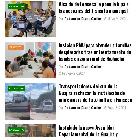
Alcalde de Fonseca le pone la lupa a
LA GUAJIRA
las acciones del tránsito municipal
Por:
Redacción Diario Caribe
Mayo 24, 2024
Instalan PMU para atender a familias
DISTRITO
desplazadas tras enfrentamiento de
bandas en zona rural de Riohacha
Por:
Redacción Diario Caribe
Febrero 25, 2024
Transportadores del sur de La
LA GUAJIRA
Guajira rechazan la instalación de
una cámara de fotomulta en Fonseca
Por:
Redacción Diario Caribe
Enero 8, 2024
Instalada la nueva Asamblea
LA GUAJIRA
Departamental de La Guajira y