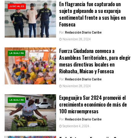
En flagrancia fue capturado un
JUDICIALES
sujeto golpeando a su expareja
sentimental frente a sus hijos en
Fonseca
Por:
Redacción Diario Caribe
Noviembre 28, 2024
Fuerza Ciudadana convoca a
LA GUAJIRA
Asambleas Territoriales, para elegir
mesas directivas locales en
Riohacha, Maicao y Fonseca
Por:
Redacción Diario Caribe
Noviembre 28, 2024
Expoguajira Sur 2024 promovió el
LA GUAJIRA
crecimiento económico de más de
100 microempresas
Por:
Redacción Diario Caribe
Septiembre 4, 2024