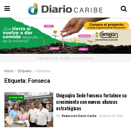
ANUNCIO PUBLICITARIO
Inicio
Etiqueta
Fonseca
Etiqueta:
Fonseca
Uniguajira Sede Fonseca fortalece su
LA GUAJIRA
crecimiento con nuevas alianzas
estratégicas
Por:
Redacción Diario Caribe
Marzo 28, 2025