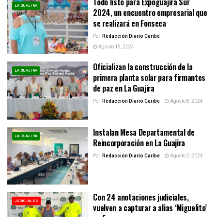
Todo listo para Expoguajira Sur
LA GUAJIRA
2024, un encuentro empresarial que
se realizará en Fonseca
Por:
Redacción Diario Caribe
Agosto 15, 2024
Oficializan la construcción de la
LA GUAJIRA
primera planta solar para firmantes
de paz en La Guajira
Por:
Redacción Diario Caribe
Agosto 8, 2024
Instalan Mesa Departamental de
LA GUAJIRA
Reincorporación en La Guajira
Por:
Redacción Diario Caribe
Agosto 2, 2024
Con 24 anotaciones judiciales,
JUDICIALES
vuelven a capturar a alias ‘Miguelito’