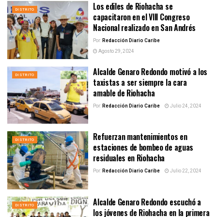
Los ediles de Riohacha se
DISTRITO
capacitaron en el VIII Congreso
Nacional realizado en San Andrés
Por:
Redacción Diario Caribe
Agosto 29, 2024
Alcalde Genaro Redondo motivó a los
DISTRITO
taxistas a ser siempre la cara
amable de Riohacha
Por:
Redacción Diario Caribe
Julio 24, 2024
Refuerzan mantenimientos en
DISTRITO
estaciones de bombeo de aguas
residuales en Riohacha
Por:
Redacción Diario Caribe
Julio 22, 2024
Alcalde Genaro Redondo escuchó a
DISTRITO
los jóvenes de Riohacha en la primera