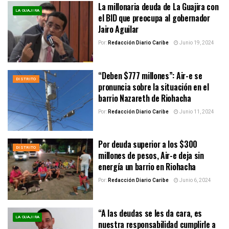
La millonaria deuda de La Guajira con
LA GUAJIRA
el BID que preocupa al gobernador
Jairo Aguilar
Por:
Redacción Diario Caribe
Junio 19, 2024
“Deben $777 millones”: Air-e se
DISTRITO
pronuncia sobre la situación en el
barrio Nazareth de Riohacha
Por:
Redacción Diario Caribe
Junio 11, 2024
Por deuda superior a los $300
DISTRITO
millones de pesos, Air-e deja sin
energía un barrio en Riohacha
Por:
Redacción Diario Caribe
Junio 6, 2024
“A las deudas se les da cara, es
LA GUAJIRA
nuestra responsabilidad cumplirle a