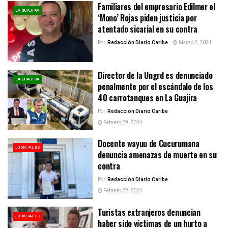
Familiares del empresario Edilmer el
LA GUAJIRA
‘Mono’ Rojas piden justicia por
atentado sicarial en su contra
Por:
Redacción Diario Caribe
Marzo 2, 2024
Director de la Ungrd es denunciado
LA GUAJIRA
penalmente por el escándalo de los
40 carrotanques en La Guajira
Por:
Redacción Diario Caribe
Febrero 29, 2024
Docente wayuu de Cucurumana
JUDICIALES
denuncia amenazas de muerte en su
contra
Por:
Redacción Diario Caribe
Febrero 22, 2024
Turistas extranjeros denuncian
JUDICIALES
haber sido víctimas de un hurto a