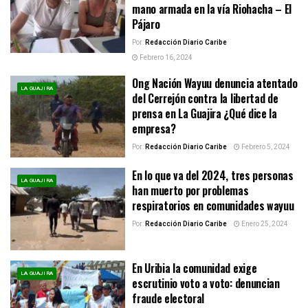
mano armada en la vía Riohacha – El
Pájaro
Por:
Redacción Diario Caribe
Febrero 16, 2024
Ong Nación Wayuu denuncia atentado
LA GUAJIRA
del Cerrejón contra la libertad de
prensa en La Guajira ¿Qué dice la
empresa?
Por:
Redacción Diario Caribe
Febrero 5, 2024
En lo que va del 2024, tres personas
LA GUAJIRA
han muerto por problemas
respiratorios en comunidades wayuu
Por:
Redacción Diario Caribe
Enero 25, 2024
En Uribia la comunidad exige
LA GUAJIRA
escrutinio voto a voto: denuncian
fraude electoral