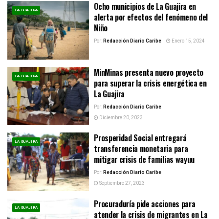
Ocho municipios de La Guajira en
LA GUAJIRA
alerta por efectos del fenómeno del
Niño
Por:
Redacción Diario Caribe
Enero 15, 2024
MinMinas presenta nuevo proyecto
LA GUAJIRA
para superar la crisis energética en
La Guajira
Por:
Redacción Diario Caribe
Diciembre 20, 2023
Prosperidad Social entregará
LA GUAJIRA
transferencia monetaria para
mitigar crisis de familias wayuu
Por:
Redacción Diario Caribe
Septiembre 27, 2023
Procuraduría pide acciones para
LA GUAJIRA
atender la crisis de migrantes en La