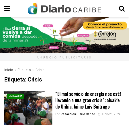
ANUNCIO PUBLICITARIO
Inicio
Etiqueta
Crisis
Etiqueta:
Crisis
“El mal servicio de energía nos está
LA GUAJIRA
llevando a una gran crisis”: alcalde
de Uribia, Jaime Luis Buitrago
Por:
Redacción Diario Caribe
Junio 25, 2024