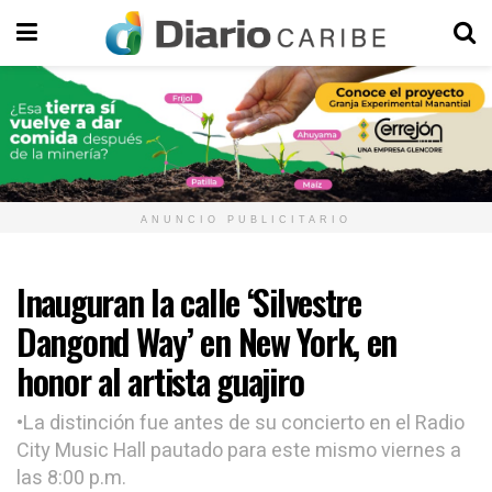
ANUNCIO PUBLICITARIO
Inauguran la calle ‘Silvestre
Dangond Way’ en New York, en
honor al artista guajiro
•La distinción fue antes de su concierto en el Radio
City Music Hall pautado para este mismo viernes a
las 8:00 p.m.