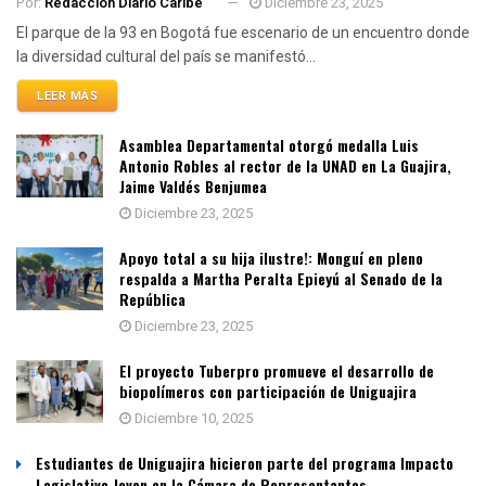
Por:
Redacción Diario Caribe
Diciembre 23, 2025
El parque de la 93 en Bogotá fue escenario de un encuentro donde
la diversidad cultural del país se manifestó...
LEER MÁS
Asamblea Departamental otorgó medalla Luis
Antonio Robles al rector de la UNAD en La Guajira,
Jaime Valdés Benjumea
Diciembre 23, 2025
Apoyo total a su hija ilustre!: Monguí en pleno
respalda a Martha Peralta Epieyú al Senado de la
República
Diciembre 23, 2025
El proyecto Tuberpro promueve el desarrollo de
biopolímeros con participación de Uniguajira
Diciembre 10, 2025
Estudiantes de Uniguajira hicieron parte del programa Impacto
Legislativo Joven en la Cámara de Representantes