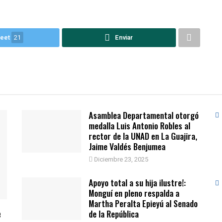
eet
21
Enviar
Asamblea Departamental otorgó
medalla Luis Antonio Robles al
rector de la UNAD en La Guajira,
Jaime Valdés Benjumea
Diciembre 23, 2025
Apoyo total a su hija ilustre!:
Monguí en pleno respalda a
Martha Peralta Epieyú al Senado
e
de la República