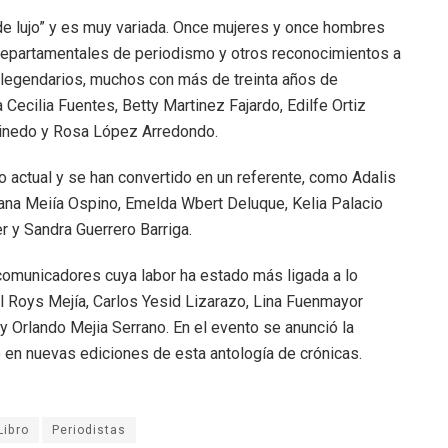
e lujo” y es muy variada. Once mujeres y once hombres
departamentales de periodismo y otros reconocimientos a
s legendarios, muchos con más de treinta años de
ecilia Fuentes, Betty Martinez Fajardo, Edilfe Ortiz
Pinedo y Rosa López Arredondo.
actual y se han convertido en un referente, como Adalis
iana Meiía Ospino, Emelda Wbert Deluque, Kelia Palacio
r y Sandra Guerrero Barriga.
comunicadores cuya labor ha estado más ligada a lo
gel Roys Mejía, Carlos Yesid Lizarazo, Lina Fuenmayor
 y Orlando Mejia Serrano. En el evento se anunció la
 en nuevas ediciones de esta antología de crónicas.
Libro
Periodistas