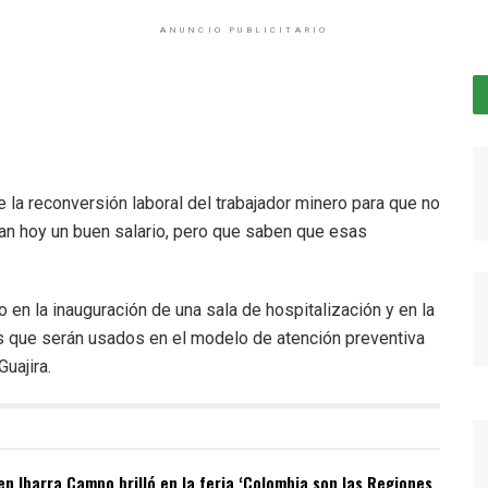
ANUNCIO PUBLICITARIO
e la reconversión laboral del trabajador minero para que no
nan hoy un buen salario, pero que saben que esas
 en la inauguración de una sala de hospitalización y en la
 que serán usados en el modelo de atención preventiva
uajira.
n Ibarra Campo brilló en la feria ‘Colombia son las Regiones