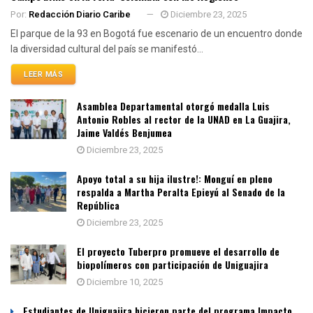
Por:
Redacción Diario Caribe
Diciembre 23, 2025
El parque de la 93 en Bogotá fue escenario de un encuentro donde
la diversidad cultural del país se manifestó...
LEER MÁS
Asamblea Departamental otorgó medalla Luis
Antonio Robles al rector de la UNAD en La Guajira,
Jaime Valdés Benjumea
Diciembre 23, 2025
Apoyo total a su hija ilustre!: Monguí en pleno
respalda a Martha Peralta Epieyú al Senado de la
República
Diciembre 23, 2025
El proyecto Tuberpro promueve el desarrollo de
biopolímeros con participación de Uniguajira
Diciembre 10, 2025
Estudiantes de Uniguajira hicieron parte del programa Impacto