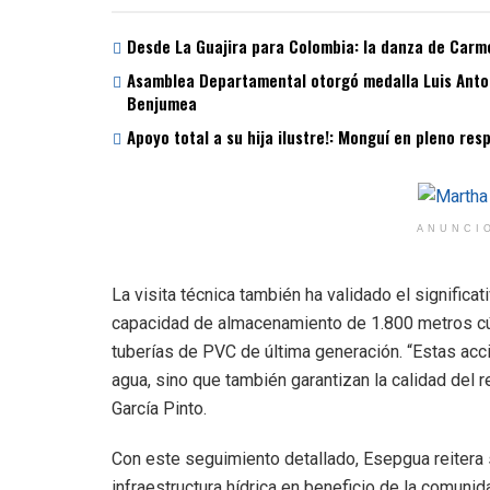
Desde La Guajira para Colombia: la danza de Carme
Asamblea Departamental otorgó medalla Luis Antoni
Benjumea
Apoyo total a su hija ilustre!: Monguí en pleno re
ANUNCI
La visita técnica también ha validado el significa
capacidad de almacenamiento de 1.800 metros cúb
tuberías de PVC de última generación. “Estas acc
agua, sino que también garantizan la calidad del r
García Pinto.
Con este seguimiento detallado, Esepgua reitera
infraestructura hídrica en beneficio de la comunid