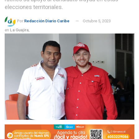
elecciones territoriales.
Por:
Redacción Diario Caribe
Octubre 5, 2023
en
La Guajira
,