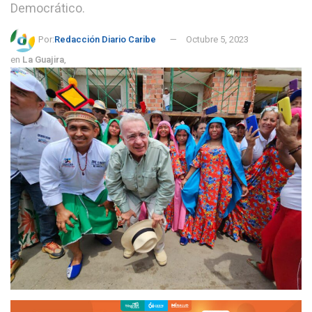
Democrático.
Por:
Redacción Diario Caribe
Octubre 5, 2023
en
La Guajira
,