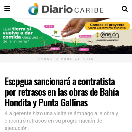
ANUNCIO PUBLICITARIO
Esepgua sancionará a contratista
por retrasos en las obras de Bahía
Hondita y Punta Gallinas
•La gerente hizo una visita relámpago a la obra y
encontró retrasos en su programación de
ejecución.