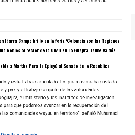
rtalecimiento de los negocios verdes y acciones de
n Ibarra Campo brilló en la feria ‘Colombia son las Regiones
o Robles al rector de la UNAD en La Guajira, Jaime Valdés
spalda a Martha Peralta Epieyú al Senado de la República
o y este trabajo articulado. Lo que más me ha gustado
 y paz y el trabajo conjunto de las autoridades
guajira, el ministerio y los institutos de investigación.
la para que podamos avanzar en la recuperación del
e las comunidades wayúu en territorio”, señaló Muhamad