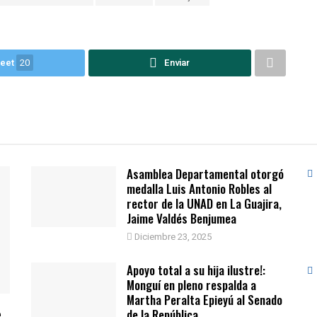
eet
20
Enviar
Asamblea Departamental otorgó
medalla Luis Antonio Robles al
rector de la UNAD en La Guajira,
Jaime Valdés Benjumea
Diciembre 23, 2025
Apoyo total a su hija ilustre!:
Monguí en pleno respalda a
Martha Peralta Epieyú al Senado
e
de la República