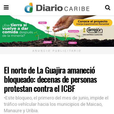
ANUNCIO PUBLICITARIO
El norte de La Guajira amaneció
bloqueado: decenas de personas
protestan contra el ICBF
•Este bloqueo, el primero del mes de junio, impide el
tráfico vehícular hacia los municipios de Maicao,
Manaure y Uribia.