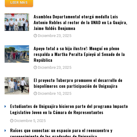
LEER MÁS
Asamblea Departamental otorgó medalla Luis
Antonio Robles al rector de la UNAD en La Guajira,
Jaime Valdés Benjumea
Diciembre 23, 2025
Apoyo total a su hija ilustre!: Monguí en pleno
respalda a Martha Peralta Epieyú al Senado de la
República
Diciembre 23, 2025
El proyecto Tuberpro promueve el desarrollo de
biopolímeros con participación de Uniguajira
Diciembre 10, 2025
Estudiantes de Uniguajira hicieron parte del programa Impacto
Legislativo Joven en la Cámara de Representantes
Diciembre 5, 2025
Raíces que conectan: un espacio para el reencuentro y
reconocimiento de los graduados de Uniguajira