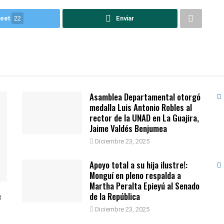
eet
22
Enviar
Asamblea Departamental otorgó
medalla Luis Antonio Robles al
rector de la UNAD en La Guajira,
Jaime Valdés Benjumea
Diciembre 23, 2025
Apoyo total a su hija ilustre!:
Monguí en pleno respalda a
Martha Peralta Epieyú al Senado
e
de la República
Diciembre 23, 2025